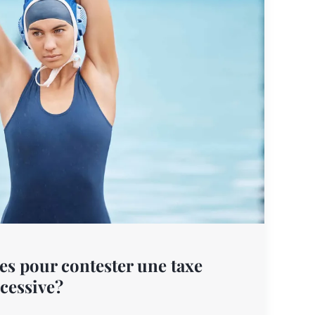
s pour contester une taxe
xcessive?