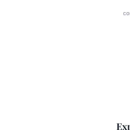
co
Exp