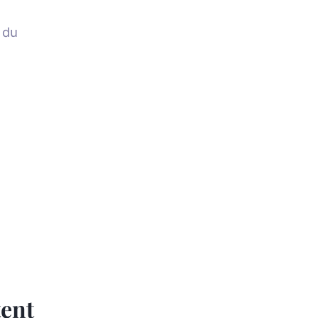
 du
tent