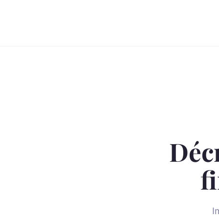
Décr
f
I