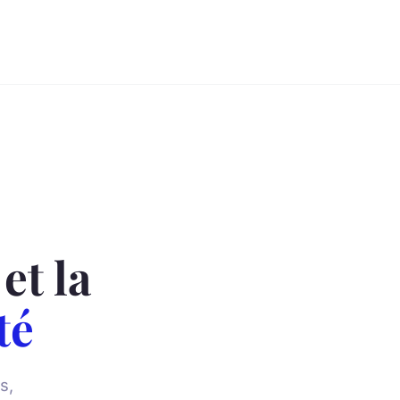
et la
té
s,