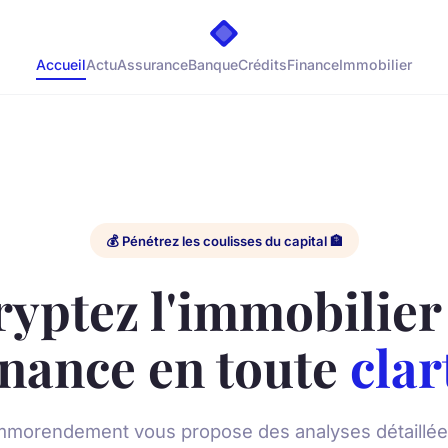
Accueil
Actu
Assurance
Banque
Crédits
Finance
Immobilier
💰 Pénétrez les coulisses du capital 🏦
yptez l'immobilier 
inance en toute
clar
mmorendement vous propose des analyses détaillée